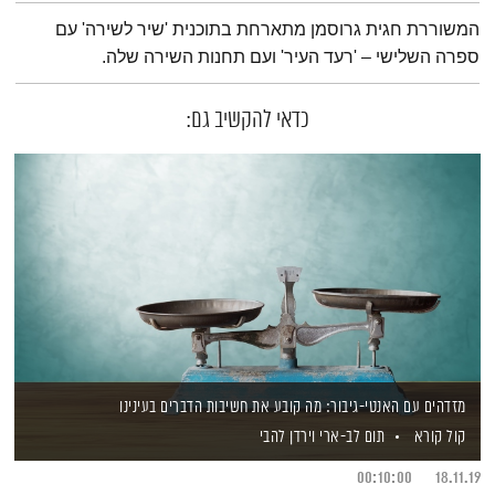
תמצית הפודקאסט
המשוררת חגית גרוסמן מתארחת בתוכנית 'שיר לשירה' עם
ספרה השלישי – 'רעד העיר' ועם תחנות השירה שלה.
כדאי להקשיב גם:
מזדהים עם האנטי-גיבור: מה קובע את חשיבות הדברים בעינינו
קול קורא
תום לב-ארי
וירדן להבי
00:10:00
18.11.19