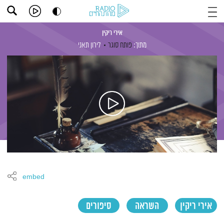
אירי ריקין
מתוך:
פותח סוגר
לירון תאני
embed
אירי ריקין
השראה
סיפורים