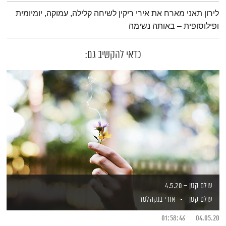
תמצית הפודקאסט
לירון תאני מארח את אירי ריקין לשיחה קלילה, עמוקה, יומיומית
ופילוסופית – באותה נשימה
כדאי להקשיב גם:
עולם קטן – 4.5.20
עולם קטן
אורי בנקהלטר
01:58:46
04.05.20