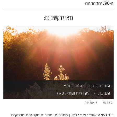
ה-90'. יהההההה
כדאי להקשיב גם:
התבוננות פואטית – קהלת – חלק א'
התבוננות
דליק ווליניץ
ושמואל שאול
00:38:17
28.07.21
ד"ר נעמה אושרי ואירי ריקין מחברים וחוקרים טקסטים מרתקים