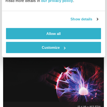
Read more details in 
our privacy policy
.
00:55:42
09.07.23
לירון תאני פותח שבוע, פה זה טוב של יום ראשון
Show details
אודיו
Allow all
Customize