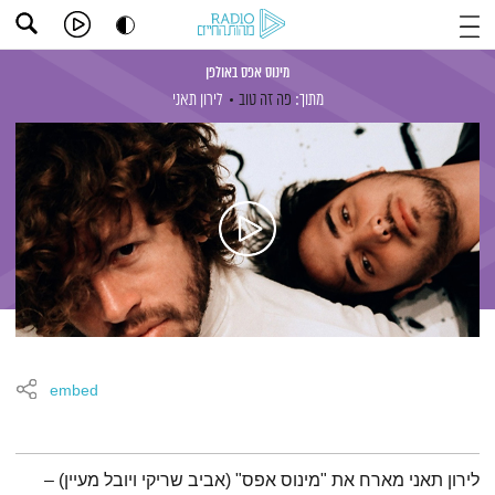
מינוס אפס באולפן
מתוך:
פה זה טוב
לירון תאני
embed
תמצית הפודקאסט
לירון תאני מארח את "מינוס אפס" (אביב שריקי ויובל מעיין) –