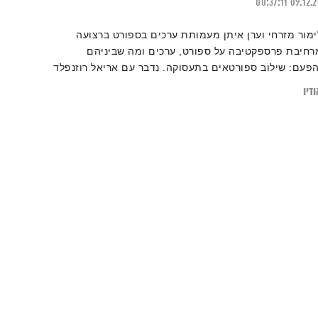
00:37:11
09.12.
ימור מזרחי וערן איתן מעמותת ערכים בספורט ברצועה
רחיבת פרספקטיבה על ספורט, ערכים ומה שביניהם
הפעם: שילוב ספורטאים בתעסוקה. נדבר עם אריאל רוזנפלד
 מנכ"ל חברת טרי ד- סינגלס על תפיסת העולם שלו בשילוב
דיו
פורטאים ככוח מניע. מוזמנים להרחיב על ידי קריאת
כתבה:
מוטיבציה – מאיפה מגרדים אותה כשהדרייב יורד אבל
ברים צריכים להיעשות?"