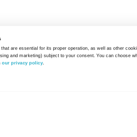
s
hat are essential for its proper operation, as well as other cooki
ising and marketing) subject to your consent. You can choose wh
 
our privacy policy
.
רדיו מהות החיים משדר ב:
ערוץ 87
YES
סלקום
TV
TUNE IN