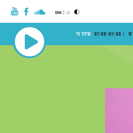
|
עב
ENG
דש
07:00-09:00
שידור חי