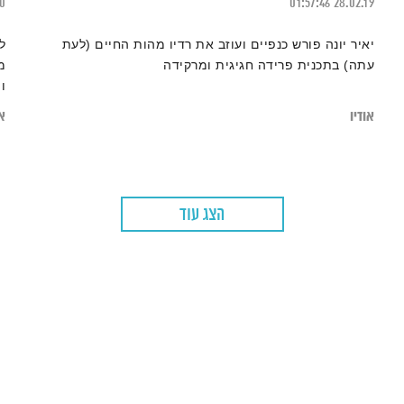
20
01:57:46
28.02.19
יאיר יונה פורש כנפיים ועוזב את רדיו מהות החיים (לעת
ל
עתה) בתכנית פרידה חגיגית ומרקידה
מ
ו
–
אודיו
או
ס
ה
"
ד
הצג עוד