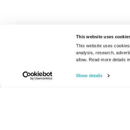
This website uses cookie
This website uses cookies t
analysis, research, advert
allow. Read more details in
Show details