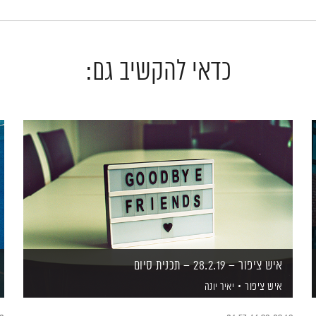
כדאי להקשיב גם:
איש ציפור – 28.2.19 – תכנית סיום
איש ציפור
יאיר יונה