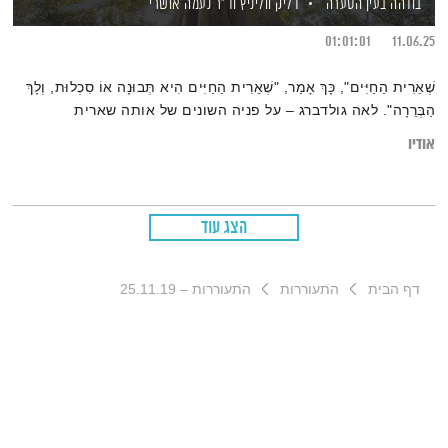
בודהה בעין הסערה
דליק ווליניץ
וד"ר נעמה אושרי
01:01:01
11.06.25
שְׁאֵרִית הַחַיִּים", כָּךְ אָמַר, "שְׁאֵרִית הַחַיִּים הִיא תְּבוּנָה אוֹ סִכְלוּת, וְלָךְ
הַבְּרֵרָה". לאה גולדברג – על פניה השונים של אותה שארית
אודיו
הצג עוד
דף הבית
התעוררות
התעוררות – 25.11.19