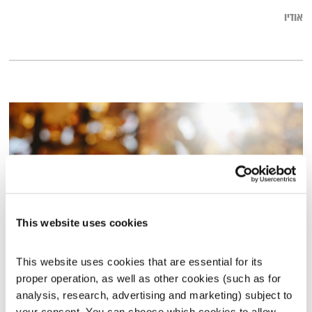
אודיו
This website uses cookies
This website uses cookies that are essential for its 
עולם קטן – 22.7.24
proper operation, as well as other cookies (such as for 
עולם קטן
אורי בנקהלטר
analysis, research, advertising and marketing) subject to 
01:58:28
22.07.24
your consent. You can choose which cookies to allow. 