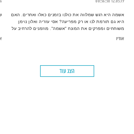
26
00:56:58
12.05.19
אשמה היא רגש שמלווה את כולנו בזמנים כאלו ואחרים. האם
ש
היא גם תורמת לנו או רק מפריעה? אסי עזריה ואלון נוימן
משוחחים ומפרקים את המונח "אשמה". מוזמנים להרחיב על
ידי קריאת הכתבה
אודיו
או
"רגע של תשומת לב: כיצד להתמקד בפתרונות ממשיים
במקום לחפש אחר אשמים?"
הצג עוד