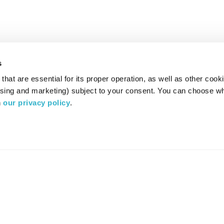
s
hat are essential for its proper operation, as well as other cooki
ising and marketing) subject to your consent. You can choose wh
 
our privacy policy
.
רדיו מהות החיים משדר ב:
ערוץ 87
YES
סלקום
TV
TUNE IN