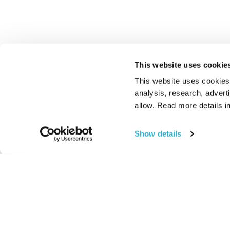
This website uses cookie
This website uses cookies t
analysis, research, advert
allow. Read more details in
Show details