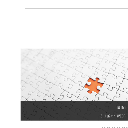
החסר
המניע
אלון נוימן