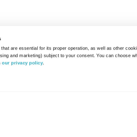
s
hat are essential for its proper operation, as well as other cooki
ising and marketing) subject to your consent. You can choose wh
 
our privacy policy
.
רדיו מהות החיים משדר ב:
ערוץ 87
YES
סלקום
TV
TUNE IN