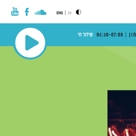
|
עב
ENG
ון
06:30-07:00
שידור חי