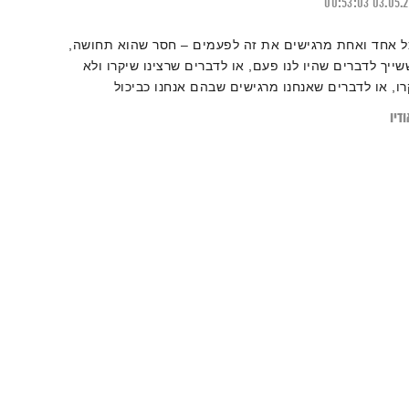
00:53:03
03.05.
ל אחד ואחת מרגישים את זה לפעמים – חסר שהוא תחושה,
שייך לדברים שהיו לנו פעם, או לדברים שרצינו שיקרו ולא
רו, או לדברים שאנחנו מרגישים שבהם אנחנו כביכול
פגומים״. מה עושים עם הבור הזה שיש לנו בנשמה?
דיו
מלאים? מדחיקים? או חיים אתו ומשקים שתילים אחרים.
המניע״ יענה לכם על זה.