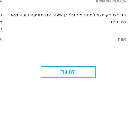
24
01:00:03
28.02.26
דדי יצחייק יוצא למסע מוזיקלי בן שעה, עם מוזיקה טובה מאז
כ
ועד היום
ש
ק
״
אודיו
או
מ
״
הצג עוד