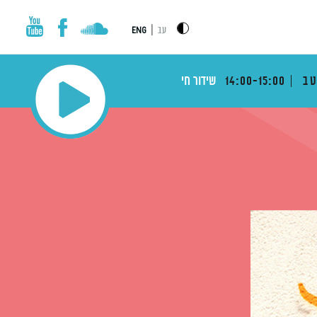
|
עב
ENG
טב
14:00-15:00
שידור חי