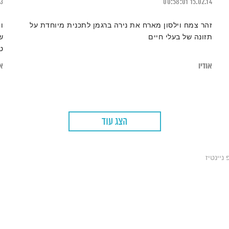
23
00:58:01
15.02.14
זהר צמח וילסון מארח את נירה ברגמן לתכנית מיוחדת על
ו
תזונה של בעלי חיים
ש
ט
אודיו
או
הצג עוד