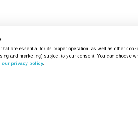
s
hat are essential for its proper operation, as well as other cooki
ising and marketing) subject to your consent. You can choose wh
 
our privacy policy
.
רדיו מהות החיים משדר ב:
ערוץ 87
YES
סלקום
TV
TUNE IN