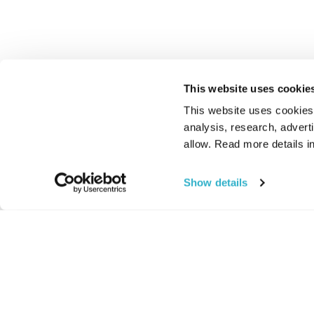
This website uses cookie
This website uses cookies t
analysis, research, advert
allow. Read more details in
Show details