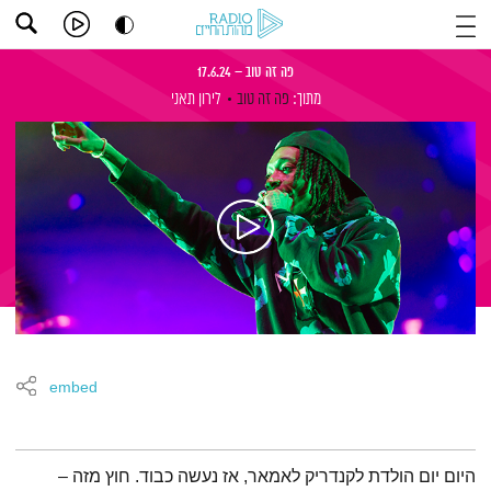
פה זה טוב – 17.6.24
מתוך:
פה זה טוב
לירון תאני
embed
תמצית הפודקאסט
היום יום הולדת לקנדריק לאמאר, אז נעשה כבוד. חוץ מזה –