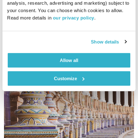
analysis, research, advertising and marketing) subject to 
00:57:03
15.04.15
your consent. You can choose which cookies to allow. 
Read more details in 
our privacy policy
.
טלי פולק מארחת את יעל דקלבאום לרגל צאת אלבומה החדש –
"אנוש", לשיחה אינטימית וסשן חי באולפן!
אודיו
Show details
Allow all
Customize