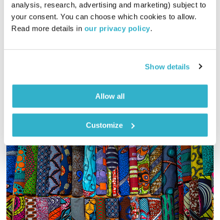
שירים, שורות ושקט
בני בשן
analysis, research, advertising and marketing) subject to 
your consent. You can choose which cookies to allow. 
01:00:02
01.02.24
Read more details in 
our privacy policy
.
הפעם, נרכב על סוסים להקשיב לניגון אחרון בגן החיות. ומוסיקה?
ארנבת. יופי. טפו עלינו
Show details
אודיו
Allow all
Customize