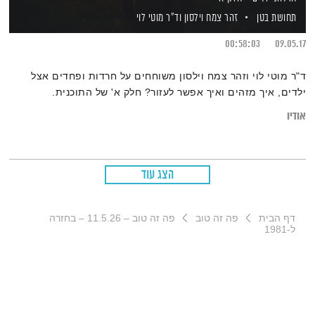
תחושת בטן
זהר צמח וילסון
וד"ר מוטי לוי
00:58:03
09.05.17
ד"ר מוטי לוי וזהר צמח וילסון משוחחים על חרדות ופחדים אצל
ילדים, איך מזהים ואיך אפשר לעזור? חלק א' של התוכנית.
אודיו
הצג עוד
דף הבית
פה זה טוב
פה זה טוב – 11.5.26 – בחזרה
ל-1981