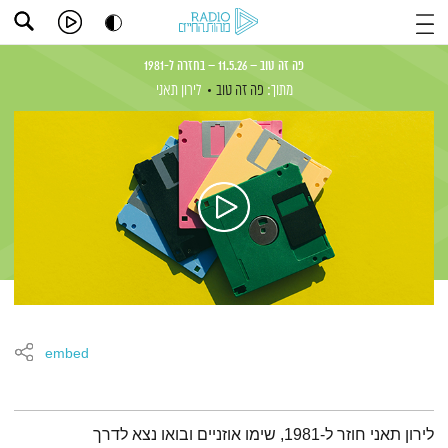
פה זה טוב – 11.5.26 – בחזרה ל-1981
מתוך:
פה זה טוב
לירון תאני
embed
תמצית הפודקאסט
לירון תאני חוזר ל-1981, שימו אוזניים ובואו נצא לדרך