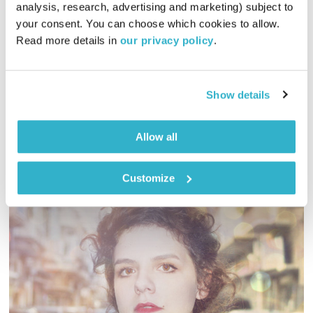
מנועים קדימה
גלית גורא-עיני
analysis, research, advertising and marketing) subject to 
your consent. You can choose which cookies to allow. 
00:59:53
23.08.22
Read more details in 
our privacy policy
.
כל יום בדרך הביתה – שעה של מוזיקה מעולה בעריכתה ובהגשתה
של גלית גורא-עיני
Show details
אודיו
Allow all
Customize