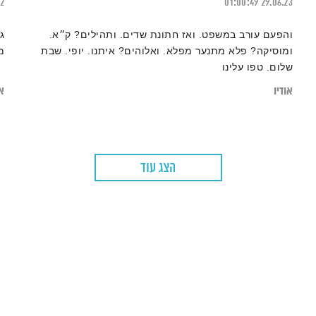
22
01:00:49
29.06.23
והפעם עורב במשפט. ואז חתונת שדים. ותהילים? ק״א.
ג
ומוסיקה? פלא מתנער מפלא. ואלוהים? איתנו. יופי. שבת
מ
שלום. טפו עלינו
אודיו
או
הצג עוד