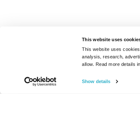
This website uses cookie
This website uses cookies t
analysis, research, advert
allow. Read more details in
Show details