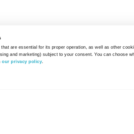
s
hat are essential for its proper operation, as well as other cooki
ising and marketing) subject to your consent. You can choose wh
 
our privacy policy
.
רדיו מהות החיים משדר ב:
ערוץ 87
YES
סלקום
TV
TUNE IN