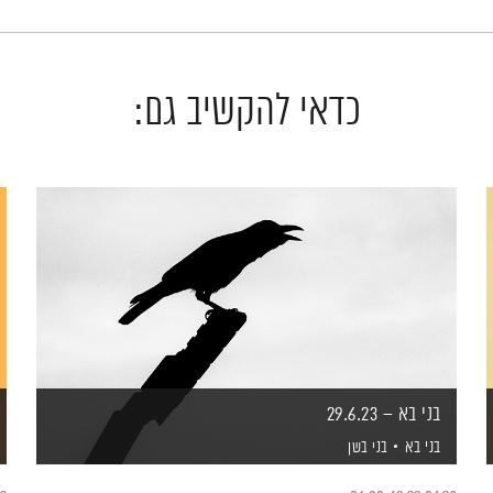
כדאי להקשיב גם:
בני בא – 29.6.23
בני בא
בני בשן