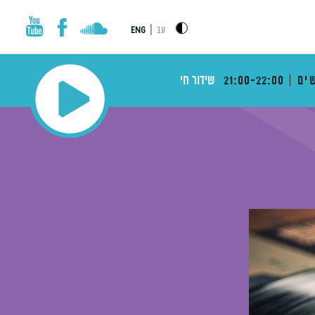
|
עב
ENG
ים
21:00-22:00
שידור חי