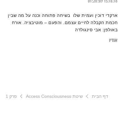
01:28:09
15.10.18
ארקדי דוכין ועמית שלו בשיחה פתוחה וכנה על מה שבין
חכמת הקבלה לחיים עצמם. והפעם – מוטיבציה. אורח
באולפן: אבי סינגולדה
אודיו
דף הבית
שיטת Access Consciousness
פרק 1