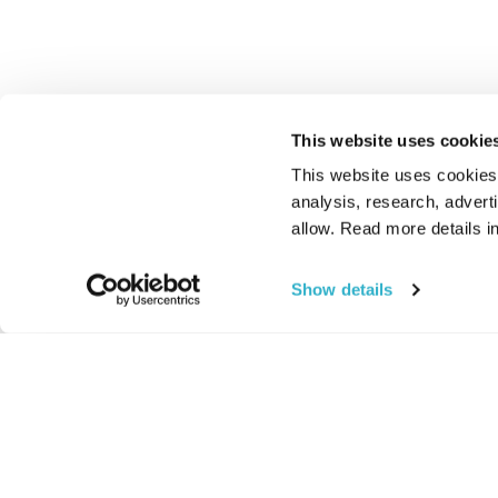
This website uses cookie
This website uses cookies t
analysis, research, advert
allow. Read more details in
Show details