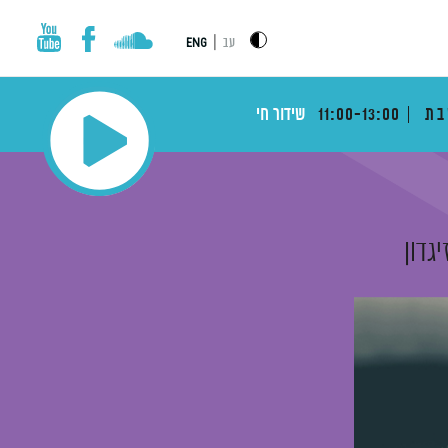
|
עב
ENG
בת
11:00-13:00
שידור חי
יגדון