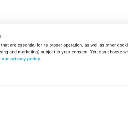
s
hat are essential for its proper operation, as well as other cooki
ising and marketing) subject to your consent. You can choose wh
 
our privacy policy
.
רדיו מהות החיים משדר ב:
ערוץ 87
YES
סלקום
TV
TUNE IN