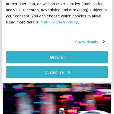
proper operation, as well as other cookies (such as for 
התעוררות – 11.12.24
analysis, research, advertising and marketing) subject to 
התעוררות
גליה גלעדי
your consent. You can choose which cookies to allow. 
Read more details in 
our privacy policy
.
01:29:05
11.12.24
גליה גלעדי מזמינה אתכם להתעורר יחד עם מוזיקה מעולה
Show details
בעריכתה ובהגשתה
אודיו
Allow all
Customize