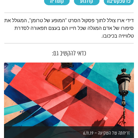
פרספקטיבה
קולנוע
קומדיה
תמצית הפודקאסט
דידי ארז צולל לתוך פסקול הסרט "המופע של טרומן", המגולל את
סיפורו של אדם המגלה שכל חייו הם בעצם תפאורה לסדרת
טלוויזיה בכיכובו.
כדאי להקשיב גם:
זריחתה של השקיעה – 6.11.19