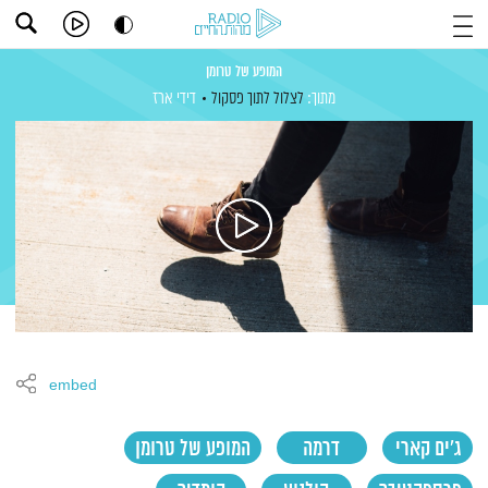
המופע של טרומן
מתוך:
לצלול לתוך פסקול
דידי ארז
embed
ג'ים קארי
דרמה
המופע של טרומן