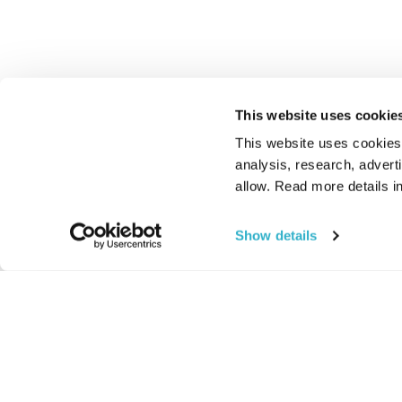
This website uses cookie
This website uses cookies t
analysis, research, advert
allow. Read more details in
Show details