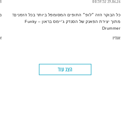
18
00:59:52
29.06.26
כל הבוקר הזה ״לופ״ התופים המסומפל ביותר בכל הזמנים!
מ
מתוך יצירת הפאנק של הסנדק ג'יימס בראון – Funky
Drummer
אודיו
או
הצג עוד