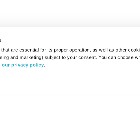
s
hat are essential for its proper operation, as well as other cooki
ising and marketing) subject to your consent. You can choose wh
 
our privacy policy
.
רדיו מהות החיים משדר ב:
ערוץ 87
YES
סלקום
TV
TUNE IN