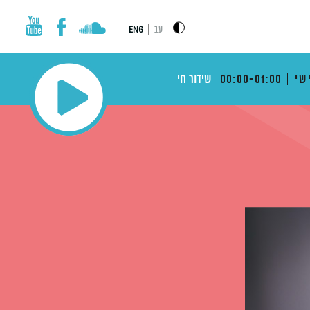
|
עב
ENG
שי
00:00-01:00
שידור חי