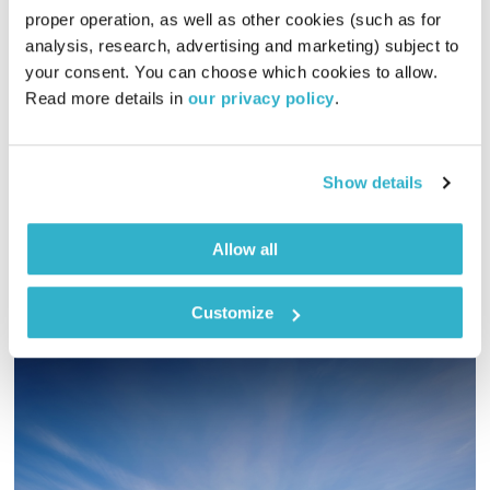
proper operation, as well as other cookies (such as for 
אסימונים
ענת קלו לברון
analysis, research, advertising and marketing) subject to 
00:59:43
10.07.12
your consent. You can choose which cookies to allow. 
Read more details in 
our privacy policy
.
הקשר בין גוף ונפש הדוק.כאב פיזי יכול להיות סימן או תוצאה של כאב
נפשי. א
הרון לופן מתארח באולפן ומסביר מה יכולים להיות הגורמים לכאב
Show details
או למחלה.מה הקשר בין קבלה עצמית לריפוי עצמי וכיצד השיטה
שפיתח, המבוססת על שפת המוח, מאפשרת לכל אדם לעזור לעצמו
אודיו
Allow all
Customize