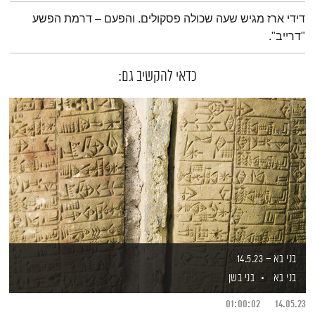
תמצית הפודקאסט
דידי ארז מגיש שעה שכולה פסקולים. והפעם – דרמת הפשע
"דרייב".
כדאי להקשיב גם:
בני בא – 14.5.23
בני בא
בני בשן
01:00:02
14.05.23