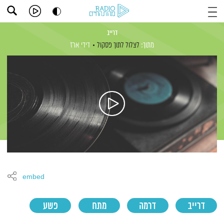
דרייב
מתוך:
לצלול לתוך פסקול
דידי ארז
embed
דרייב
דרמה
מתח
פשע