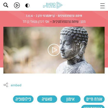
שיחות טרנספורמטיביות – קרישנמורטי פרק 2 – 7.11.16
מתוך:
שיחות טרנספורמטיביות
אסי זיגדון
ונטאלי בן דוד
embed
אורח חיים
אימון
סאטיה
פילוסופיה