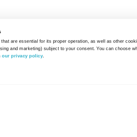
s
hat are essential for its proper operation, as well as other cooki
ising and marketing) subject to your consent. You can choose wh
 
our privacy policy
.
רדיו מהות החיים משדר ב:
ערוץ 87
YES
סלקום
TV
TUNE IN