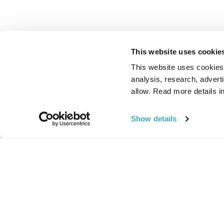
This website uses cookie
This website uses cookies t
analysis, research, advert
allow. Read more details in
Show details