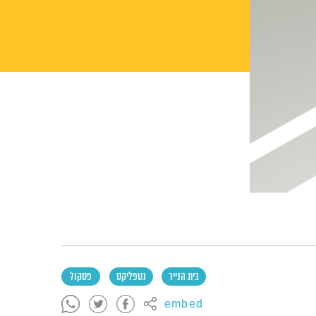
בית הנייר
נטפליקס
פסקול
embed