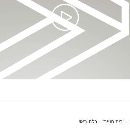
"בית הנייר" – בלה צ'או!