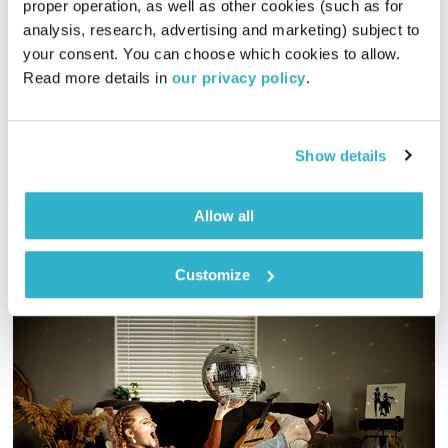
proper operation, as well as other cookies (such as for 
התבוננות
דליק ווליניץ
ושמואל שאול
analysis, research, advertising and marketing) subject to 
your consent. You can choose which cookies to allow. 
00:29:32
07.12.20
Read more details in 
our privacy policy
.
שלומית שרביט ברזילי ודליק ווליניץ ברצועה מרחיבת פרספקטיבה
על החברה והסביבה בה אנו חיים, והפעם גרטה תונברג וגיטנג'לי
ראו – הנוער עושה שינוי. מוזמנים להרחיב על ידי קריאת הכתבה:
Show details
"החיבור לטבע חיוני לנו כמו אוויר לנשימה – א.ד. גורדון היטיב
אודיו
לתאר זאת כבר לפני 100 שנים"
Allow all
Customize