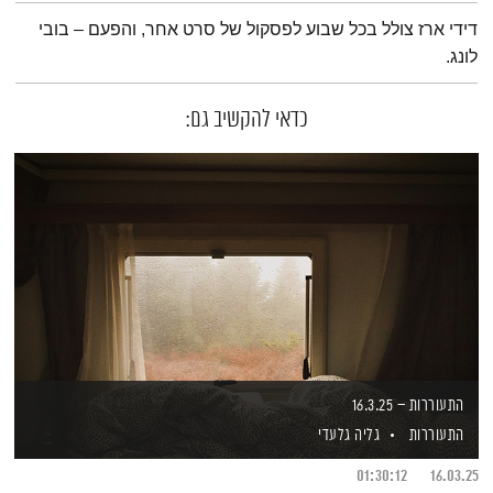
תמצית הפודקאסט
דידי ארז צולל בכל שבוע לפסקול של סרט אחר, והפעם – בובי
לונג.
כדאי להקשיב גם:
התעוררות – 16.3.25
התעוררות
גליה גלעדי
01:30:12
16.03.25