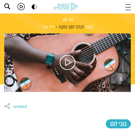
בובי לונג
מתוך:
לצלול לתוך פסקול
דידי ארז
embed
בובי לונג