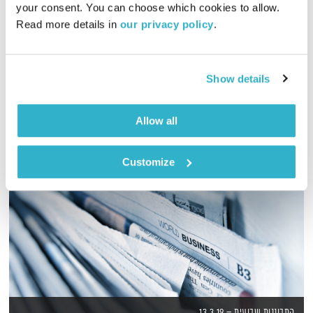
your consent. You can choose which cookies to allow. 
01:29:11
15.01.24
Read more details in 
our privacy policy
.
מוזיקה מנחמת עם לירון תאני
אודיו
Show details
Allow all
Customize
התבוננות שבועית – 13.3.19