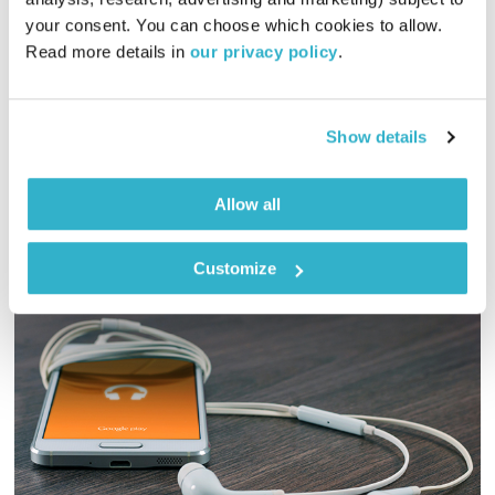
בחברה טובה
דנה דבורין
ואמיר פרי
your consent. You can choose which cookies to allow. 
00:58:42
26.12.18
Read more details in 
our privacy policy
.
כסף מסובב את העולם… האם הכסף הופך אותנו למאושרים יותר?
למה אנחנו כל כך עסוקים בו? דנה דבורין ואמיר פרי בשעה על כסף
Show details
אודיו
Allow all
Customize