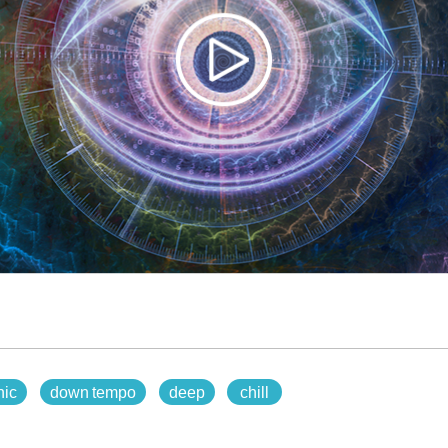
nic
down tempo
deep
chill