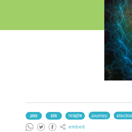
electro
journey
אלקטרוני
מסע
עומק
embed