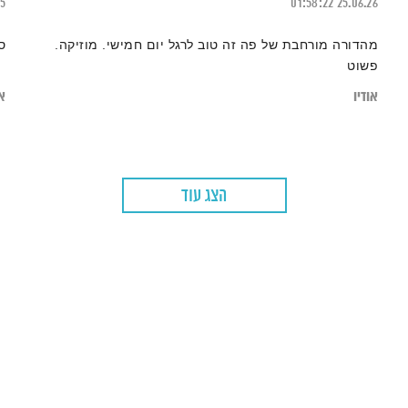
25
01:58:22
25.06.26
מהדורה מורחבת של פה זה טוב לרגל יום חמישי. מוזיקה.
סד
פשוט
אודיו
או
הצג עוד