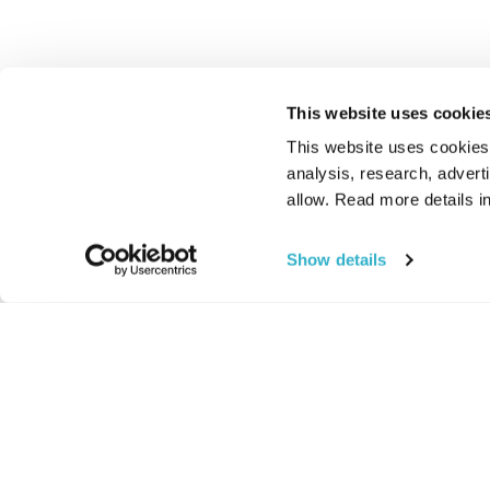
This website uses cookie
This website uses cookies t
analysis, research, advert
allow. Read more details in
Show details