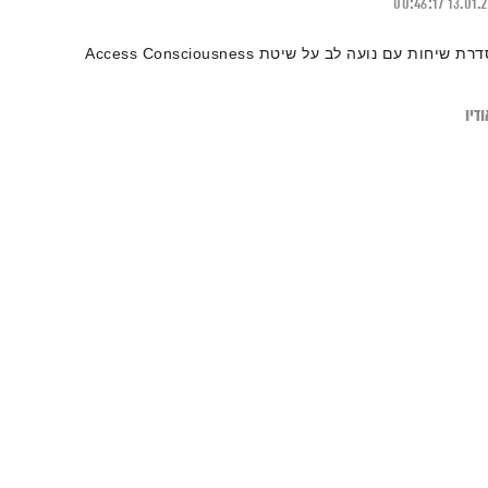
00:46:17
13.01.
רת שיחות עם נועה לב על שיטת Access Consciousness
דיו