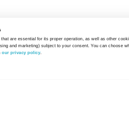
s
hat are essential for its proper operation, as well as other cooki
ising and marketing) subject to your consent. You can choose wh
 
our privacy policy
.
רדיו מהות החיים משדר ב:
ערוץ 87
YES
סלקום
TV
TUNE IN