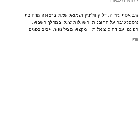
00:46:33
18.03.
רב אסף עזריה, דליק ווליניץ ושמואל שאול ברצועה מרחיבת
רספקטיבה על התובנות והשאלות שעלו במהלך השבוע.
הפעם: עבודה סוציאלית – מקצוע מציל נפש, אביב בפנים
בחוץ – איך עושים ריסט לקראת פסח?
דיו