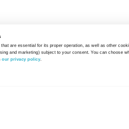
s
hat are essential for its proper operation, as well as other cooki
ising and marketing) subject to your consent. You can choose wh
 
our privacy policy
.
רדיו מהות החיים משדר ב:
ערוץ 87
YES
סלקום
TV
TUNE IN