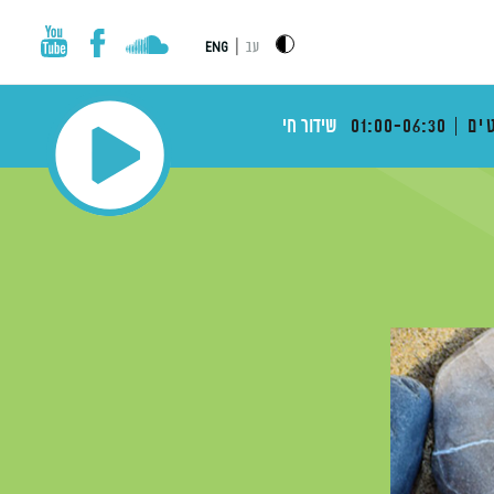
|
עב
ENG
ים
01:00-06:30
שידור חי