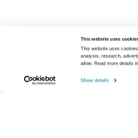
This website uses cookie
This website uses cookies t
analysis, research, advert
allow. Read more details in
Show details