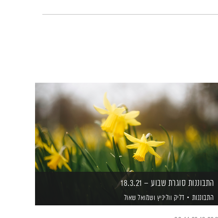
התבוננות סוגרת שבוע – 18.3.21
התבוננות
דליק ווליניץ
ושמואל שאול