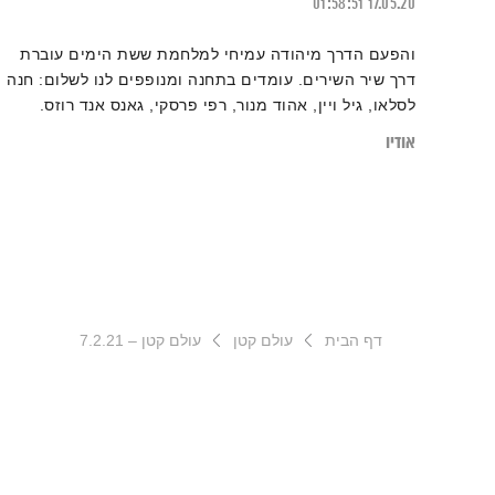
01:58:51
17.05.20
והפעם הדרך מיהודה עמיחי למלחמת ששת הימים עוברת
דרך שיר השירים. עומדים בתחנה ומנופפים לנו לשלום: חנה
לסלאו, גיל ויין, אהוד מנור, רפי פרסקי, גאנס אנד רוזס.
המשאיות, יענקל׳ה רוטבליט שר המלחמה ואנשי שיח לוחמים.
אודיו
משקיף מלמעלה: הקונדור הגדול של סיימון וגרפונקל. יופי.
טפו עלינו
דף הבית
עולם קטן
עולם קטן – 7.2.21