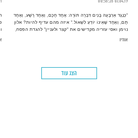
21
00:58:28
07.04.19
"כְּנֶגֶד אַרְבָּעָה בָנִים דִּבְּרָה תּוֹרָה: אֶחָד חָכָם, וְאֶחָד רָשָׁע, וְאֶחָד
ה
תָּם, וְאֶחָד שֶׁאֵינוֹ יוֹדֵעַ לִשְׁאוֹל." איזה מהם עדיף להיות? אלון
פ
נוימן ואסי עזריה מקדישים את "קצר ולעניין" להגדת הפסח,
ו
ותוהים על קנקנו של הטקסט הארמי העתיק. האם יש ערך
ו
אודיו
או
לדיקלום טקסט שאנו לא מבינים?
הצג עוד