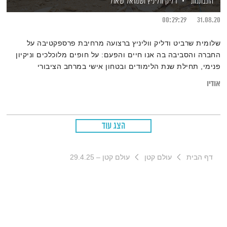
התבוננות
דליק ווליניץ
ושמואל שאול
00:29:29
31.08.20
שלומית שרביט ודליק ווליניץ ברצועה מרחיבת פרספקטיבה על
החברה והסביבה בה אנו חיים והפעם: על חופים מלוכלכים וניקיון
פנימי, תחילת שנת הלימודים ובטחון אישי במרחב הציבורי
אודיו
הצג עוד
דף הבית
עולם קטן
עולם קטן – 29.4.25