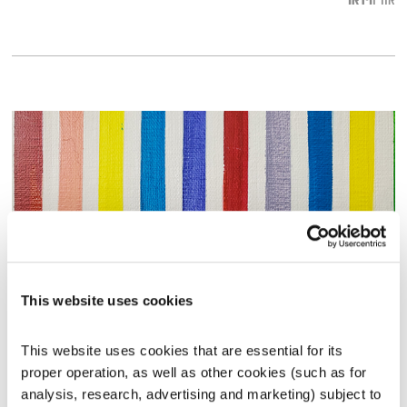
וידאו
אודיו
This website uses cookies
התעוררות – 20.10.20
התעוררות
גליה גלעדי
This website uses cookies that are essential for its 
proper operation, as well as other cookies (such as for 
01:27:48
20.10.20
analysis, research, advertising and marketing) subject to 