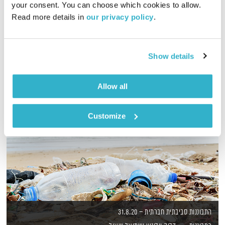
your consent. You can choose which cookies to allow. 
גליה גלעדי מזמינה אתכם להתעורר יחדיו בכל בוקר, עם מוזיקה
Read more details in 
our privacy policy
.
מעולה בעריכתה ובהגשתה
אודיו
Show details
Allow all
Customize
התבוננות סביבתית חברתית – 31.8.20