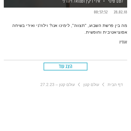
לשם שינוי
אירי ריקין
ושמואל וילוז'ני
00:57:52
28.02.18
מה בין פרשת השבוע, "תצווה", לימינו אנו? וילוז'ני ואירי בשיחה
אסוציאטיבית וחופשית.
אודיו
הצג עוד
דף הבית
עולם קטן
עולם קטן – 27.2.23