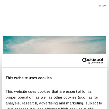
אודיו
This website uses cookies
This website uses cookies that are essential for its 
כל יום מחדש – 3.8.25
proper operation, as well as other cookies (such as for 
כל יום מחדש
אמיר פרי
analysis, research, advertising and marketing) subject to 
00:59:46
03.08.25
your consent. You can choose which cookies to allow. 