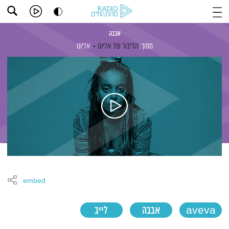
אבבה
מתוך:
הדיבור של אליוט
אליוט
embed
aveva
אבבה
לייב