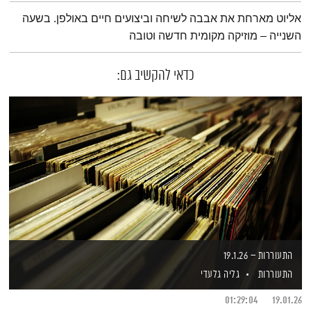
תמצית הפודקאסט
אליוט מארחת את אבבה לשיחה וביצועים חיים באולפן. בשעה
השנייה – מוזיקה מקומית חדשה וטובה
כדאי להקשיב גם:
התעוררות – 19.1.26
התעוררות
גליה גלעדי
01:29:04
19.01.26