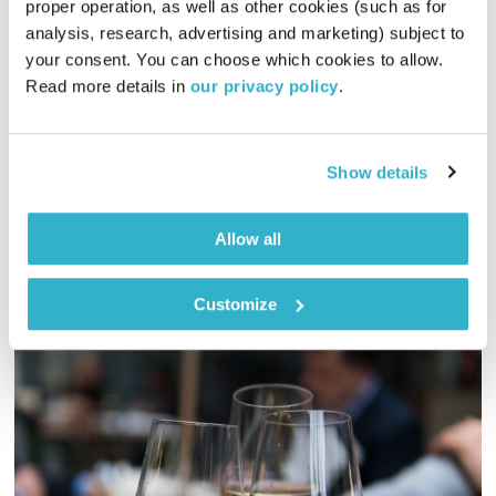
proper operation, as well as other cookies (such as for 
בני בא
בני בשן
analysis, research, advertising and marketing) subject to 
your consent. You can choose which cookies to allow. 
01:00:06
31.10.22
Read more details in 
our privacy policy
.
‎והפעם פינת בכורה של האנשים שמאוד השפיעו על האנושות לאללה
עם מאסטר ניסים אמון. והסיפתח – פטנג׳לי. ואז דוד פוגל מתחבק
עם מראדונה. והומוסיקה? פלא מתקצף על פלא. ואלוהים? איתנו.
Show details
ויופי. טפו עלינו
אודיו
Allow all
Customize