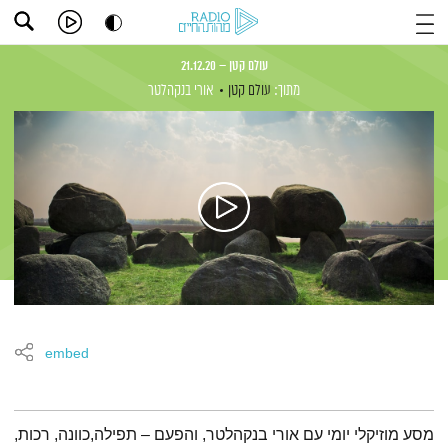
עולם קטן – 21.12.20
מתוך:
עולם קטן
אורי בנקהלטר
embed
תמצית הפודקאסט
מסע מוזיקלי יומי עם אורי בנקהלטר, והפעם – תפילה,כוונה, רכות,