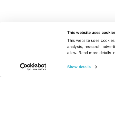
This website uses cookie
This website uses cookies t
analysis, research, advert
allow. Read more details in
Show details