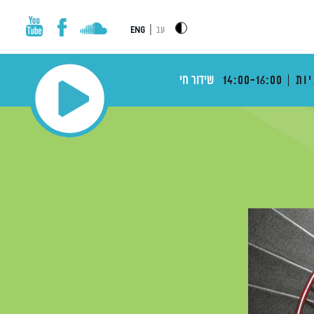
|
עב
ENG
ות
14:00-16:00
שידור חי