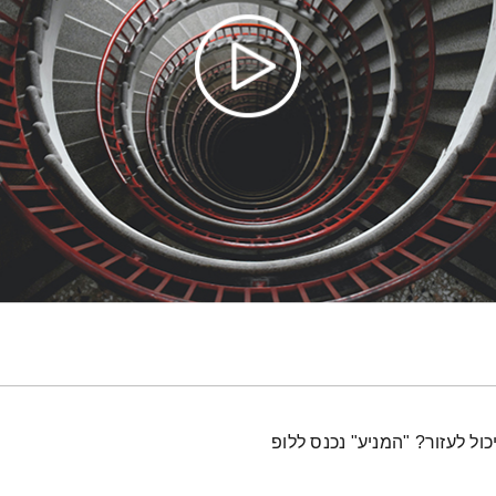
ול לעזור? "המניע" נכנס ללופ