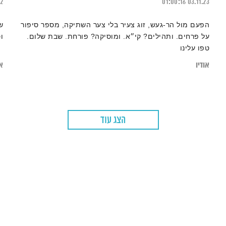
22
01:00:16
03.11.23
הפעם מול הר-געש, זוג צעיר בלי צער השתיקה, מספר סיפור
ש
על פרחים. ותהילים? קי״א. ומוסיקה? פורחת. שבת שלום.
ו
טפו עלינו
אודיו
או
הצג עוד