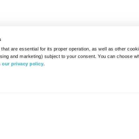
s
hat are essential for its proper operation, as well as other cooki
ising and marketing) subject to your consent. You can choose wh
 
our privacy policy
.
רדיו מהות החיים משדר ב:
ערוץ 87
YES
סלקום
TV
TUNE IN