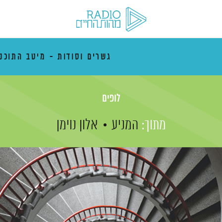
גשרים וסודות - מיטב התוכני
לופים
מתוך:
המניע
אלון נוימן