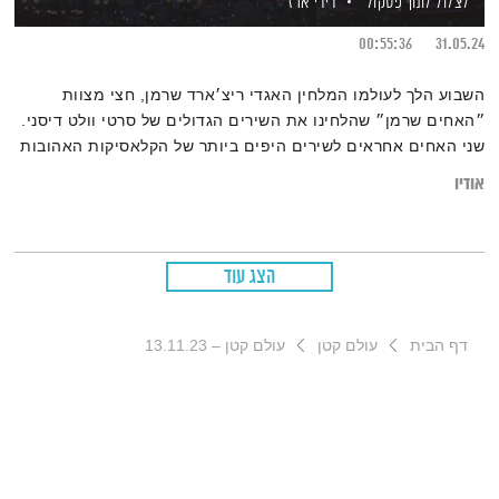
לצלול לתוך פסקול
דידי ארז
00:55:36
31.05.24
השבוע הלך לעולמו המלחין האגדי ריצ׳ארד שרמן, חצי מצוות
״האחים שרמן״ שהלחינו את השירים הגדולים של סרטי וולט דיסני.
שני האחים אחראים לשירים היפים ביותר של הקלאסיקות האהובות
שהפכו לחלק יקר מהפסקול של חיינו,” אמר בוב אייגר, מנכ"ל חברת
אודיו
וולט דיסני. “מהסרטים כמו מרי פופינס וספר הג'ונגל ועד
האטרקציות כמו 'It's a Small World'
הצג עוד
דף הבית
עולם קטן
עולם קטן – 13.11.23