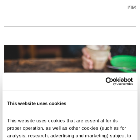
אודיו
This website uses cookies
התעוררות – 13.1.20
This website uses cookies that are essential for its 
התעוררות
גליה גלעדי
proper operation, as well as other cookies (such as for 
analysis, research, advertising and marketing) subject to 
01:29:00
13.01.20