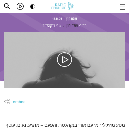
עולם קטן – 13.11.23
מתוך:
עולם קטן
אורי בנקהלטר
embed
תמצית הפודקאסט
מסע מוזיקלי יומי עם אורי בנקהלטר, והפעם – מרגיע, נעים, עוטף