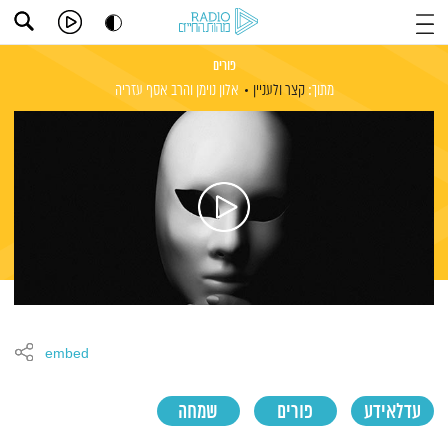
פורים
מתוך:
קצר ולעניין
אלון נוימן
והרב אסף עזריה
embed
עדלאידע
פורים
שמחה