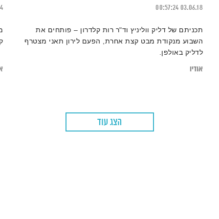
24
00:57:24
03.06.18
תכניתם של דליק ווליניץ וד"ר רות קלדרון – פותחים את
מ
השבוע מנקודת מבט קצת אחרת, הפעם לירון תאני מצטרף
ק
לדליק באולפן.
אודיו
או
הצג עוד