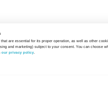
s
hat are essential for its proper operation, as well as other cooki
ising and marketing) subject to your consent. You can choose wh
 
our privacy policy
.
רדיו מהות החיים משדר ב:
ערוץ 87
YES
סלקום
TV
TUNE IN