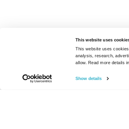
This website uses cookie
This website uses cookies t
analysis, research, advert
allow. Read more details in
Show details