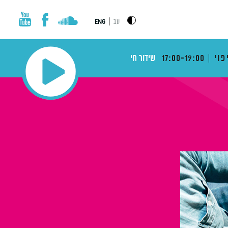
|
עב
ENG
פוי
17:00-19:00
שידור חי