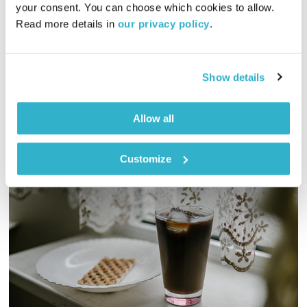
your consent. You can choose which cookies to allow. 
00:57:11
15.02.22
Read more details in 
our privacy policy
.
שעה אינטימית עם שמעון פרנס – מוזיקה, מונולוגים וסיפורים
שיעזרו לכם להוריד הילוך
Show details
אודיו
Allow all
Customize