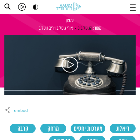
טלפון
מתוך:
הגוטליבים
אורי גוטליב
ויריב גוטליב
embed
דיאלוג
מערכות יחסים
מרחק
קרבה