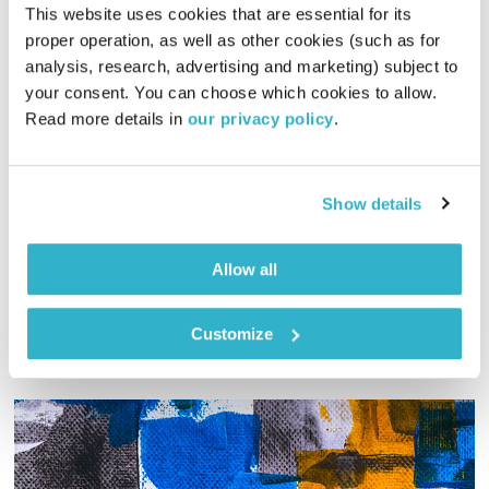
This website uses cookies that are essential for its 
proper operation, as well as other cookies (such as for 
אלון אולארצ'יק
analysis, research, advertising and marketing) subject to 
עכשיו באים?!
טלי פולק
your consent. You can choose which cookies to allow. 
Read more details in 
our privacy policy
.
00:59:07
11.02.16
הומה נפשינו לקראת המפגש של אלון אולארצ'יק עם טלי פולק.
Show details
מוזמנים להצטרף לשעה של שיחה אינטימית וקלילה מלווה בשיריו
של אחד היוצרים הישראליים המוערכים והאהובים ביותר
אודיו
Allow all
Customize