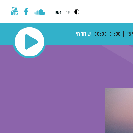
|
עב
ENG
שי
00:00-01:00
שידור חי