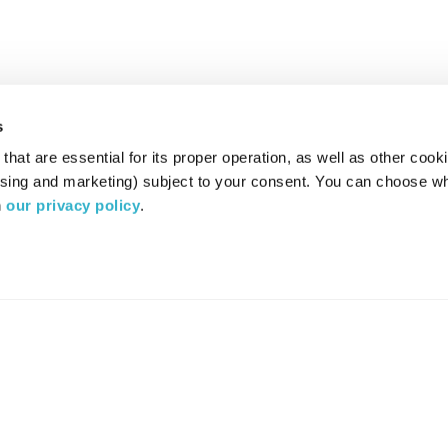
s
hat are essential for its proper operation, as well as other cooki
ising and marketing) subject to your consent. You can choose wh
 
our privacy policy
.
רדיו מהות החיים משדר ב:
ערוץ 87
YES
סלקום
TV
TUNE IN