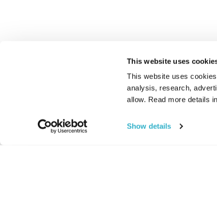
This website uses cookie
This website uses cookies t
analysis, research, advert
allow. Read more details in
Show details