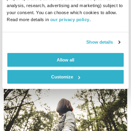
analysis, research, advertising and marketing) subject to 
פרנס בדרך הביתה
שמעון פרנס
your consent. You can choose which cookies to allow. 
00:56:03
24.10.22
Read more details in 
our privacy policy
.
שעה אינטימית עם שמעון פרנס – מוזיקה, מונולוגים וסיפורים
שיעזרו לכם להוריד הילוך
Show details
אודיו
Allow all
Customize