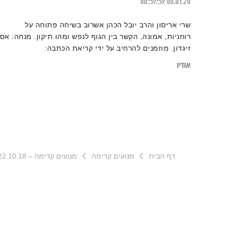
00:59:59
08.01.20
שרי אריסון והרב יובל הכהן אשרוב בשיחה פתוחה על
רוחניות, אמונה, הקשר בין הגוף לנפש ומהו תיקון. מנחה: אסי
זיגדון. מוזמנים להרחיב על ידי קריאת הכתבה:
"הילכו השניים יחדיו? הפרדוקסליות שבניסיון למדוד רוחניות
אודיו
בכלים מדעיים"
דף הבית
מנועים קדימה
מנועים קדימה – 22.10.18