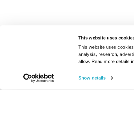
This website uses cookie
This website uses cookies t
analysis, research, advert
allow. Read more details in
Show details