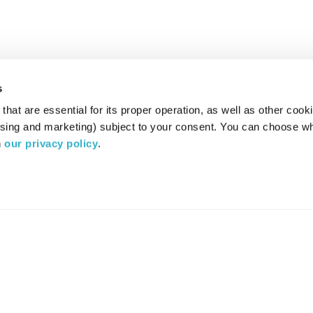
s
hat are essential for its proper operation, as well as other cooki
ising and marketing) subject to your consent. You can choose wh
 
our privacy policy
.
רדיו מהות החיים משדר ב:
ערוץ 87
YES
סלקום
TV
TUNE IN