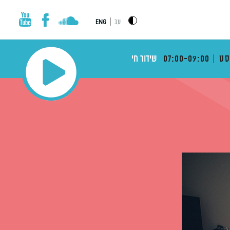
|
עב
ENG
ט
07:00-09:00
שידור חי