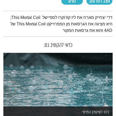
מצב רוח טוב
נעים
תמצית הפודקאסט
דדי יצחייק מארח את ליז קוז'וקרו לספיישל This Mortal Coil;
היא מציגה את הגרסאות מן המפרוייקט This Mortal Coil של
4AD והוא את גרסאות המקור
כדאי להקשיב גם:
בלוז לשיטפון הפנימי