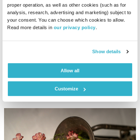
proper operation, as well as other cookies (such as for 
analysis, research, advertising and marketing) subject to 
המחסן של הלב – 21.12.23
your consent. You can choose which cookies to allow. 
המחסן של הלב
רובן להב
ויוסי בבליקי
Read more details in 
our privacy policy
.
01:59:44
21.12.23
Show details
יוסי בבליקי ורובן להב (בלאק לולו) מאחדים כוחות לשעתיים של
מוזיקה לנשמה ומחשבות על העכשיו
אודיו
Allow all
Customize