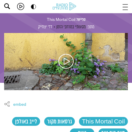
ספיישל This Mortal Coil
מתוך:
מסעותיי במרחבי הזמן
דדי יצחייק
embed
This Mortal Coil
גרסאות מקור
לייב באולפן