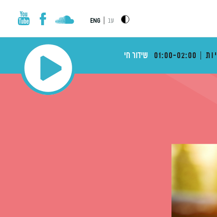
|
עב
ENG
ות
01:00-02:00
שידור חי