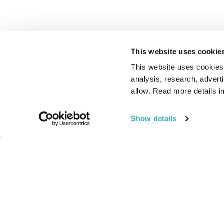
This website uses cookie
This website uses cookies t
analysis, research, advert
allow. Read more details in
Show details