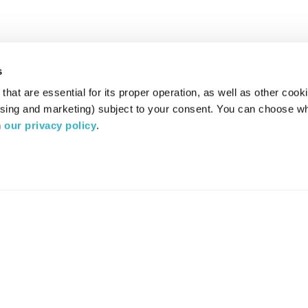
s
hat are essential for its proper operation, as well as other cooki
ising and marketing) subject to your consent. You can choose wh
 
our privacy policy
.
רדיו מהות החיים משדר ב:
ערוץ 87
YES
סלקום
TV
TUNE IN