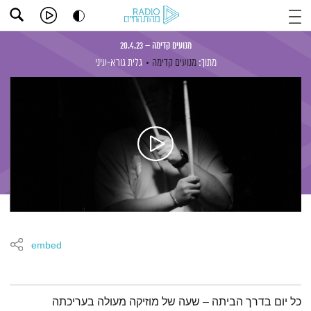
מנועים קדימה – 20.4.23
מתוך:
מנועים קדימה
גלית גורא-עיני
embed
תמצית הפודקאסט
כל יום בדרך הביתה – שעה של מוזיקה מעולה בעריכתה