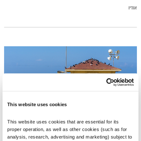
אודיו
This website uses cookies
מסיבה עברית
This website uses cookies that are essential for its 
פה זה טוב
לירון תאני
proper operation, as well as other cookies (such as for 
analysis, research, advertising and marketing) subject to 
01:29:39
31.01.19