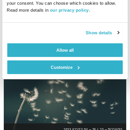
your consent. You can choose which cookies to allow. 
Read more details in 
our privacy policy
.
לירון תאני עושה את זה בעברית – ספיישל מסיבה ישראלית, צחצחו
את נעלי הריקוד!
אודיו
Show details
Allow all
Customize
התעוררות – 25.4.23 – יום הזיכרון 2023