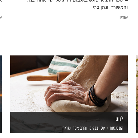
– 'ספר התניא' פוגש באלבום הדיגיטלי של אהוד בנאי
א
והמשורר יונתן ברג
אודיו
או
לחם
התכנסות
יוסי בבליקי
והרב אסף עזריה