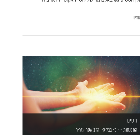
לן ווטס פוגש באלבומה של לוסי דאקוס "וידאו ביתי"
דיו
ניסים
התכנסות
יוסי בבליקי
והרב אסף עזריה