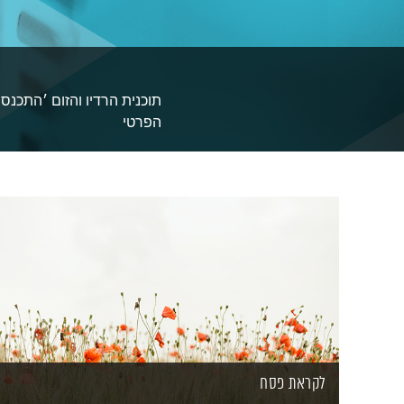
תוכנית הרדיו והזום ׳התכנ
הפרטי
לקראת פסח