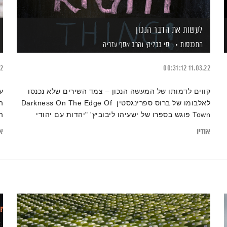
לעשות את הדבר הנכון
התכנסות
יוסי בבליקי
והרב אסף עזריה
22
00:31:12
11.03.22
קווים לדמותו של המעשה הנכון – צמד השירים שלא נכנסו
ע
לאלבומו של ברוס ספרינגסטין Darkness On The Edge Of
ה
Town פוגש בספרו של ישעיהו ליבוביץ' "יהדות עם יהודי
ה
ומדינת ישראל'
אודיו
או