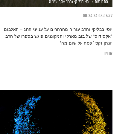
התכנסות
יוסי בבליקי
והרב אסף עזריה
00:34:34
08.04.22
יוסי בבליקי והרב עזריה מהרהרים על ענייני החג – האלבום
׳אקסודוס׳ של בוב מארלי והמקוננים פוגש בספרו של הרב
יונתן זקס ׳פסח על שום מה׳
אודיו