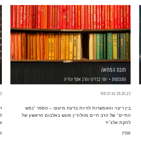
חובת המחאה
התכנסות
יוסי בבליקי
והרב אסף עזריה
22
00:31:16
28.01.22
בין ריצוי והאפשרות להיות בדעת מיעוט – הספר ׳נפש
ח
החיים׳ של הרב חיים מוולוז'ין פוגש באלבום הראשון של
ל
להקת אלג׳יר
ש
אודיו
או