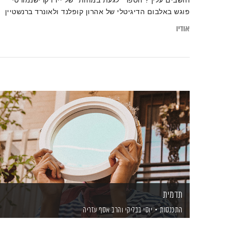
חושבים עליך? הספר ׳לגעת במהות׳ של יידו קרישנמורטי
פוגש באלבום הדיגיטלי של אהרון קופלנד ולאונרד ברנשטיין
אודיו
תדמית
התכנסות
יוסי בבליקי
והרב אסף עזריה