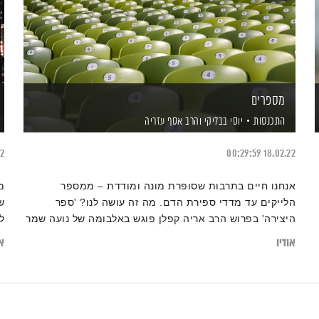
מספרים
התכנסות
יוסי בבליקי
והרב אסף עזריה
22
00:29:59
18.02.22
אנחנו חיים בתרבות שסופרת מונה ומודדת – ממספר
מ
הלייקים עד מדדי ספירת הדם. מה זה עושה לנו? 'ספר
ש
היצירה' בפרוש הרב אריה קפלן פוגש באלבומה של נועה שמר
ל
'שורה של צעדים'
אודיו
או