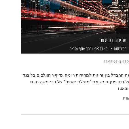
מהירות וזריזות
התכנסות
יוסי בבליקי
והרב אסף עזריה
00:33:22
11.02.
ה ההבדל בין זריזות למהירות? ומה עדיף? האלבום בלובנד
ל דוד פרץ פוגש את ׳מסילת ישרים׳ של רבי משה חיים
וצאטו
דיו