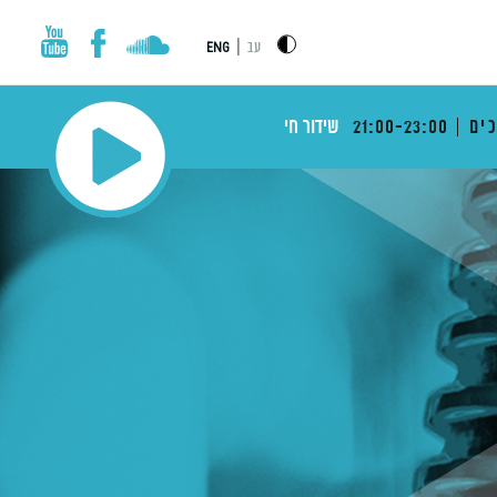
|
עב
ENG
ים
21:00-23:00
שידור חי