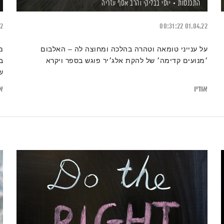
התכנסות
יוסי בבליקי
והרב אסף עזריה
22
00:31:22
01.04.22
על ענייני טומאה וטהרה בהלכה ומחוצה לה – האלבום
מ
׳מנועים קדימה׳ של להקת אלג׳יר פוגש בספר ויקרא
ב
ש
אודיו
או