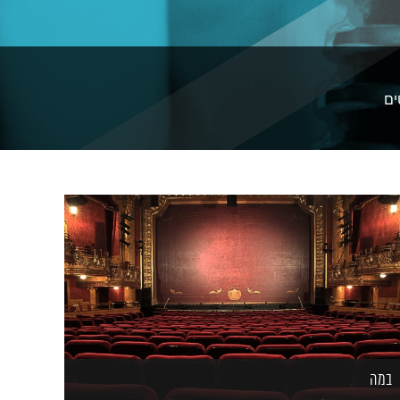
ים
במה