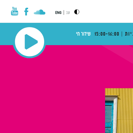
|
עב
ENG
יות
15:00-16:00
שידור חי