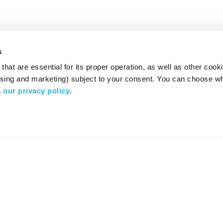
s
hat are essential for its proper operation, as well as other cooki
ising and marketing) subject to your consent. You can choose wh
 
our privacy policy
.
רדיו מהות החיים משדר ב:
ערוץ 87
YES
סלקום
TV
TUNE IN