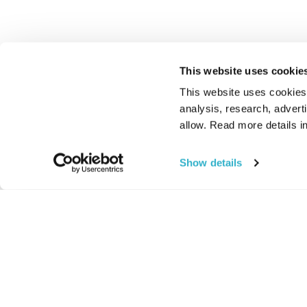
This website uses cookie
This website uses cookies t
analysis, research, advert
allow. Read more details in
Show details