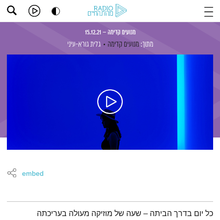
מנועים קדימה – 15.12.21
מתוך:
מנועים קדימה
גלית גורא-עיני
embed
תמצית הפודקאסט
כל יום בדרך הביתה – שעה של מוזיקה מעולה בעריכתה