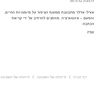
00:57:42
21.08.19
אורלי אדלר מתבוננת ממעוף הציפור על מיומנויות החיים,
והפעם – אינטואיציה. מוזמנים להרחיב על ידי קריאת
הכתבה:
"בחזרה לאינטואיציה – 9 שלבים במסע ההתקרבות אל
אודיו
תחושת הבטן: חלק א'"
דף הבית
זריחתה של השקיעה
זריחתה של השקיעה – .8.19