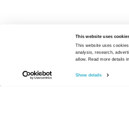
This website uses cookie
This website uses cookies t
analysis, research, advert
allow. Read more details in
Show details