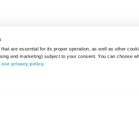
s
hat are essential for its proper operation, as well as other cooki
ising and marketing) subject to your consent. You can choose wh
 
our privacy policy
.
רדיו מהות החיים משדר ב:
ערוץ 87
YES
סלקום
TV
TUNE IN