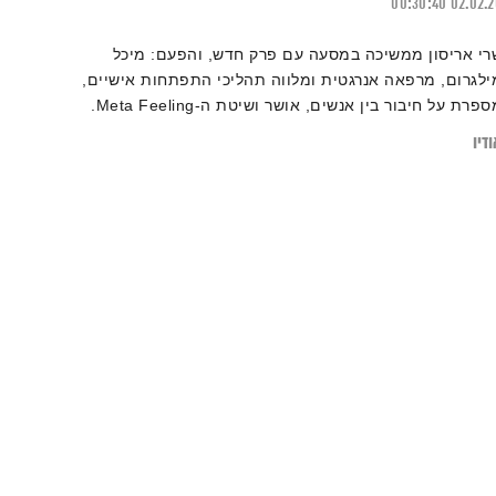
00:30:40
02.02.
רי אריסון ממשיכה במסעה עם פרק חדש, והפעם: מיכל
ילגרום, מרפאה אנרגטית ומלווה תהליכי התפתחות אישיים,
מספרת על חיבור בין אנשים, אושר ושיטת ה-Meta Feeling.
וזמנים להרחיב על ידי קריאת הכתבה:
דיו
כלכלת רגשות – כיצד מסייע לנו ניהול מעקב אחר המצב
רגשי"