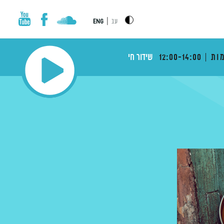
|
עב
ENG
ות
12:00-14:00
שידור חי