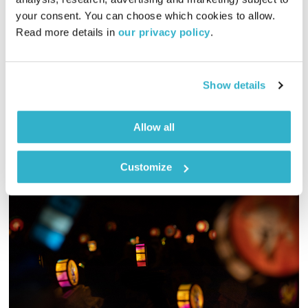
01:59:26
18.01.25
your consent. You can choose which cookies to allow. 
Read more details in 
our privacy policy
.
מיכל גפן מזמינה אתכם לשעתיים של מוזיקה שמגיעה מכל קצווי
תבל ונכנסת ישר ללב
אודיו
Show details
Allow all
Customize