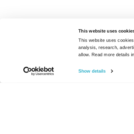
This website uses cookie
This website uses cookies t
analysis, research, advert
allow. Read more details in
Show details