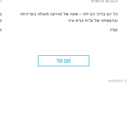
17
01:01:13
28.12.22
כל יום בדרך הביתה – שעה של מוזיקה מעולה בעריכתה
מ
ובהגשתה של גלית גורא-עיני
ק
אודיו
או
הצג עוד
ל החלומות