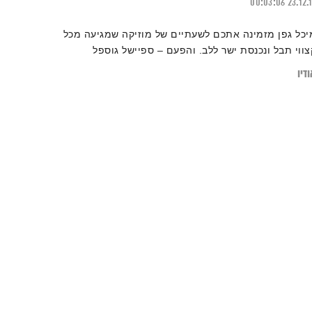
00:03:06
23.12.
יכל גפן מזמינה אתכם לשעתיים של מוזיקה שמגיעה מכל
צווי תבל ונכנסת ישר ללב. והפעם – ספיישל גוספל
דיו