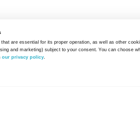
s
hat are essential for its proper operation, as well as other cooki
ising and marketing) subject to your consent. You can choose wh
 
our privacy policy
.
רדיו מהות החיים משדר ב:
ערוץ 87
YES
סלקום
TV
TUNE IN