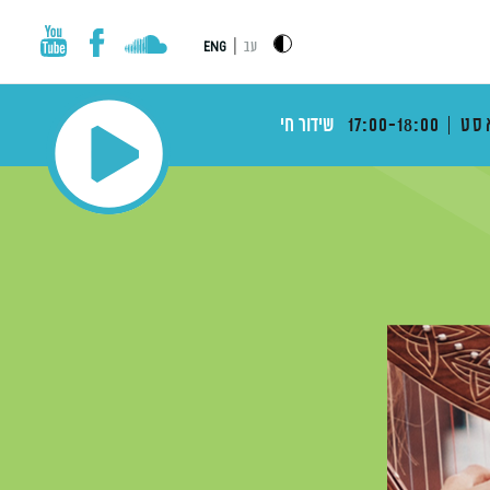
|
עב
ENG
סט
17:00-18:00
שידור חי