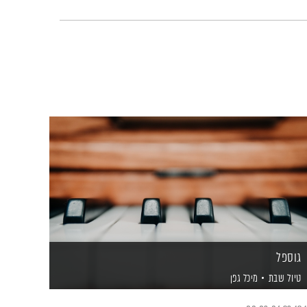
גוספל
טיול שבת
מיכל גפן