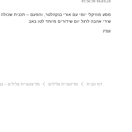
01:56:50
04.08.20
מסע מוזיקלי יומי עם אורי בנקהלטר, והפעם – תכנית שכולה
שירי אהבה לרגל יום שידורים מיוחד לטו באב
אודיו
דף הבית
מדיטציית צלילים
מדיצטציית צלילים – נב