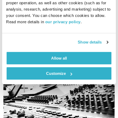
proper operation, as well as other cookies (such as for 
גבולות – חלק ג'
analysis, research, advertising and marketing) subject to 
your consent. You can choose which cookies to allow. 
בדיוק כמו שאני
שי ואורית אור
Read more details in 
our privacy policy
.
00:59:42
07.06.17
אורית ושי אור בתכנית מיוחדת על גבולות, על חופש, על מנהיגות
Show details
ועל הקשבה – חלק ג'.
אודיו
Allow all
Customize