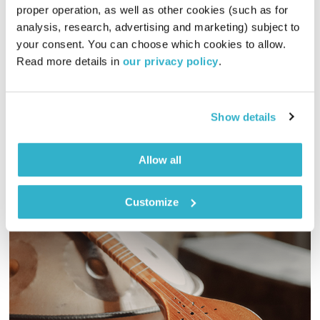
proper operation, as well as other cookies (such as for 
קול קורא
תום לב-ארי
וירדן להבי
analysis, research, advertising and marketing) subject to 
00:09:22
14.08.20
your consent. You can choose which cookies to allow. 
Read more details in 
our privacy policy
.
מה גורם לנו להתמיד בתחומים מסוימים ולחתור להצלחה? אחת
ההשערות היא שדפוסי המחשבה שפיתחנו במהלך חיינו הם בעלי
חשיבות מכרעת בכל הקשור לסיכויי הצלחה שלנו במשימות שונות
Show details
ובהשגת יעדים. מומחי מוטיבציה מסבירים מהם ומציעים 10
אודיו
תובנות שיסייעו לנו להרגיש שאנחנו יצירת מופת בהתהוות, במקום
מוצר מוגמר.
Allow all
Customize