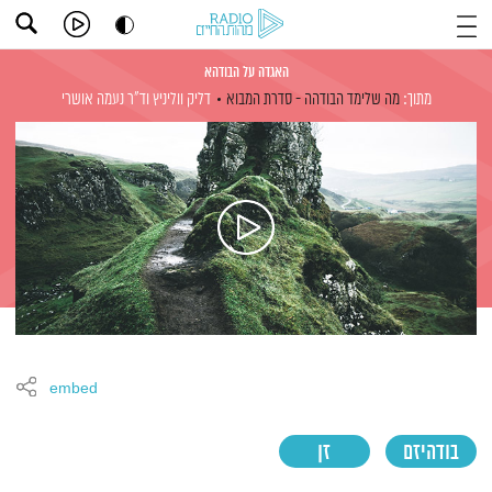
האגדה על הבודהא
מתוך:
מה שלימד הבודהה - סדרת המבוא
דליק ווליניץ
וד"ר נעמה אושרי
embed
בודהיזם
זן